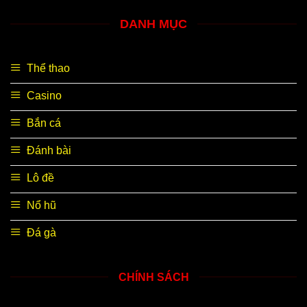
DANH MỤC
Thể thao
Casino
Bắn cá
Đánh bài
Lô đề
Nổ hũ
Đá gà
CHÍNH SÁCH