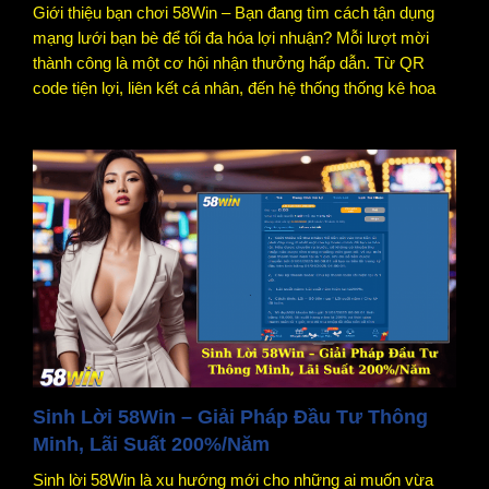
Giới thiệu bạn chơi 58Win – Bạn đang tìm cách tận dụng
mạng lưới bạn bè để tối đa hóa lợi nhuận? Mỗi lượt mời
thành công là một cơ hội nhận thưởng hấp dẫn. Từ QR
code tiện lợi, liên kết cá nhân, đến hệ thống thống kê hoa
hồng trực quan, 58Win giúp […]
Sinh Lời 58Win – Giải Pháp Đầu Tư Thông
Minh, Lãi Suất 200%/Năm
Sinh lời 58Win là xu hướng mới cho những ai muốn vừa