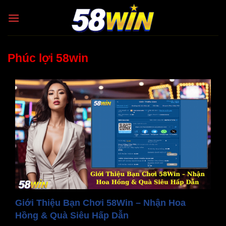
Bỏ
qua
nội
dung
Phúc lợi 58win
Giới Thiệu Bạn Chơi 58Win – Nhận Hoa
Hồng & Quà Siêu Hấp Dẫn