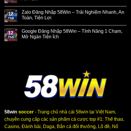
Zalo Đăng Nhập 58Win – Trải Nghiệm Nhanh, An
12
Toàn, Tiện Lợi
Th8
Google Đăng Nhập 58Win – Tính Năng 1 Chạm,
12
Mở Ngàn Tiện Ích
Th8
58win
soccer
- Trang chủ nhà cái 58win tại Việt Nam,
chuyên cung cấp các sản phẩm cá cược top #1: Thể thao,
Casino, Đánh bài, Daga, Bắn cá đổi thưởng, Lô đề, Nổ