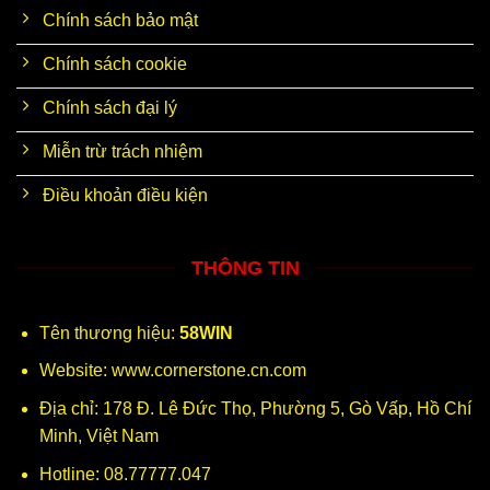
Chính sách bảo mật
Chính sách cookie
Chính sách đại lý
Miễn trừ trách nhiệm
Điều khoản điều kiện
THÔNG TIN
Tên thương hiệu:
58WIN
Website: www.cornerstone.cn.com
Địa chỉ: 178 Đ. Lê Đức Thọ, Phường 5, Gò Vấp, Hồ Chí
Minh, Việt Nam
Hotline: 08.77777.047