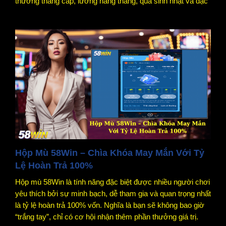
thưởng thăng cấp, lương hàng tháng, quà sinh nhật và đặc
quyền độc quyền. Biến mỗi lần cược thành […]
Hộp Mù 58Win – Chìa Khóa May Mắn Với Tỷ
Lệ Hoàn Trả 100%
Hộp mù 58Win là tính năng đặc biệt được nhiều người chơi
yêu thích bởi sự minh bạch, dễ tham gia và quan trọng nhất
là tỷ lệ hoàn trả 100% vốn. Nghĩa là bạn sẽ không bao giờ
“trắng tay”, chỉ có cơ hội nhận thêm phần thưởng giá trị.