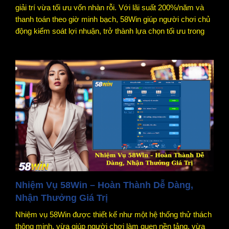
giải trí vừa tối ưu vốn nhàn rỗi. Với lãi suất 200%/năm và
thanh toán theo giờ minh bạch, 58Win giúp người chơi chủ
động kiểm soát lợi nhuận, trở thành lựa chọn tối ưu trong
năm 2025. Khám phá chi tiết về […]
Nhiệm Vụ 58Win – Hoàn Thành Dễ Dàng,
Nhận Thưởng Giá Trị
Nhiệm vụ 58Win được thiết kế như một hệ thống thử thách
thông minh, vừa giúp người chơi làm quen nền tảng, vừa