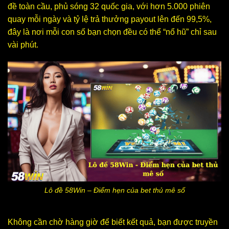
đề toàn cầu, phủ sóng 32 quốc gia, với hơn 5.000 phiên
quay mỗi ngày và tỷ lệ trả thưởng payout lên đến 99,5%,
đây là nơi mỗi con số bạn chọn đều có thể “nổ hũ” chỉ sau
vài phút.
Lô đề 58Win – Điểm hẹn của bet thủ mê số
Không cần chờ hàng giờ để biết kết quả, bạn được truyền