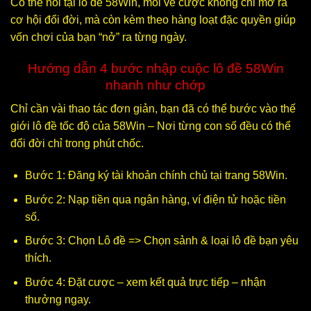
Có thể nói tại lô đề 58Win, mỗi vé cược không chỉ mở ra
cơ hội đổi đời, mà còn kèm theo hàng loạt đặc quyền giúp
vốn chơi của bạn “nở” ra từng ngày.
Hướng dẫn 4 bước nhập cuộc lô đề 58Win
nhanh như chớp
Chỉ cần vài thao tác đơn giản, bạn đã có thể bước vào thế
giới lô đề tốc độ của 58Win – Nơi từng con số đều có thể
đổi đời chỉ trong phút chốc.
Bước 1: Đăng ký tài khoản chính chủ tại trang 58Win.
Bước 2: Nạp tiền qua ngân hàng, ví điện tử hoặc tiền
số.
Bước 3: Chọn Lô đề => Chọn sảnh & loại lô đề bạn yêu
thích.
Bước 4: Đặt cược – xem kết quả trực tiếp – nhận
thưởng ngay.