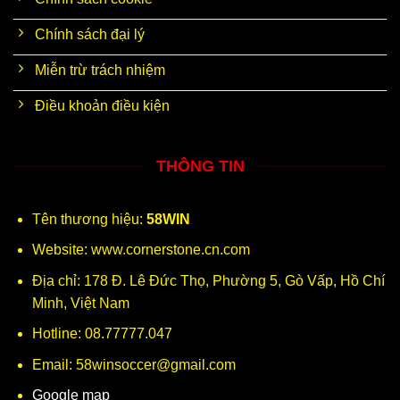
Chính sách đại lý
Miễn trừ trách nhiệm
Điều khoản điều kiện
THÔNG TIN
Tên thương hiệu:
58WIN
Website: www.cornerstone.cn.com
Địa chỉ: 178 Đ. Lê Đức Thọ, Phường 5, Gò Vấp, Hồ Chí
Minh, Việt Nam
Hotline: 08.77777.047
Email:
58winsoccer@gmail.com
Google map