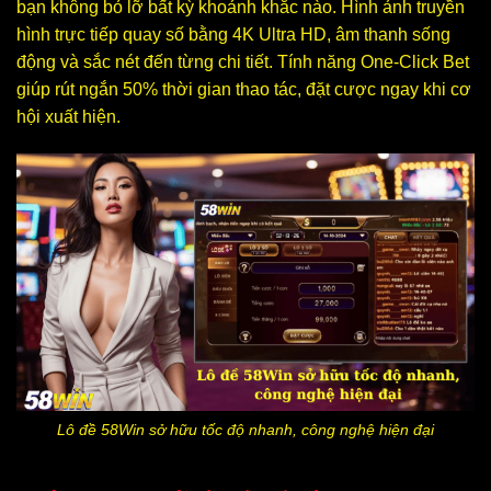
bạn không bỏ lỡ bất kỳ khoảnh khắc nào. Hình ảnh truyền
hình trực tiếp quay số bằng 4K Ultra HD, âm thanh sống
động và sắc nét đến từng chi tiết. Tính năng One-Click Bet
giúp rút ngắn 50% thời gian thao tác, đặt cược ngay khi cơ
hội xuất hiện.
Lô đề 58Win sở hữu tốc độ nhanh, công nghệ hiện đại