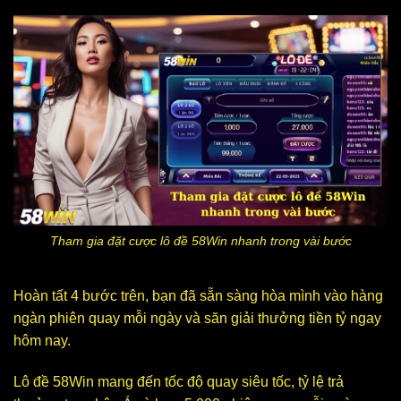
Tham gia đặt cược lô đề 58Win nhanh trong vài bước
Hoàn tất 4 bước trên, bạn đã sẵn sàng hòa mình vào hàng
ngàn phiên quay mỗi ngày và săn giải thưởng tiền tỷ ngay
hôm nay.
Lô đề 58Win mang đến tốc độ quay siêu tốc, tỷ lệ trả