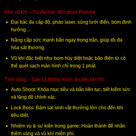
Kho vũ khí – Từ đại bác đến pháo Plasma
Đại bác đa cấp độ, pháo laser, súng lưới điện, bom định
hướng…
Nâng cấp sức mạnh bắn ngay trong trận, giúp tối đa
hóa sát thương.
Vũ khí đặc biệt như bom hủy diệt hoặc bão điện từ có
thể quét sạch màn hình chỉ trong 1 phát.
Tính năng – Săn cá thông minh, ăn tiền tức thì
Auto Shoot: Khóa mục tiêu và bắn liên tục, tiết kiệm sức
và tăng độ chính xác.
Lock Boss: Bám sát sinh vật thưởng lớn cho đến khi
tiêu diệt.
Nhiệm vụ & sự kiện trong game: Hoàn thành để nhận
thêm vàng và vũ khí miễn phí.