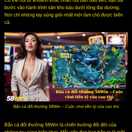
Có thể nói từ khoảnh khắc nhấn nút bắn đầu tiên, bạn đã
bước vào hành trình săn kho báu dưới lòng đại dương.
Nơi chỉ những tay súng giỏi nhất mới làm chủ được biển
cả.
Bắn cá đổi thưởng 58Win – Cuộc chơi tiền tỷ của cao thủ
Bắn cá đổi thưởng 58Win là chiến trường đổi đời của