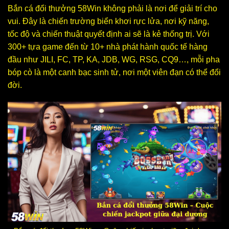
Bắn cá đổi thưởng 58Win không phải là nơi để giải trí cho
vui. Đây là chiến trường biển khơi rực lửa, nơi kỹ năng,
tốc độ và chiến thuật quyết định ai sẽ là kẻ thống trị. Với
300+ tựa game đến từ 10+ nhà phát hành quốc tế hàng
đầu như JILI, FC, TP, KA, JDB, WG, RSG, CQ9…, mỗi pha
bóp cò là một canh bạc sinh tử, nơi một viên đạn có thể đổi
đời.