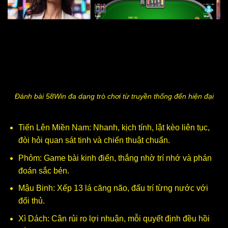
Đánh bài 58Win đa dạng trò chơi từ truyền thống đến hiện đại
Tiến Lên Miền Nam: Nhanh, kịch tính, lật kèo liên tục,
đòi hỏi quan sát tinh và chiến thuật chuẩn.
Phỏm: Game bài kinh điển, thắng nhờ trí nhớ và phán
đoán sắc bén.
Mậu Binh: Xếp 13 lá căng não, đấu trí từng nước với
đối thủ.
Xì Dách: Cân rủi ro lợi nhuận, mỗi quyết định đều hồi