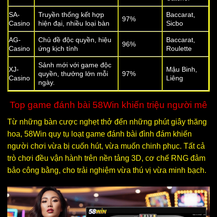
SA-
Truyền thống kết hợp
Baccarat,
97%
Casino
hiện đại, nhiều loại bàn
Sicbo
AG-
Chủ đề độc quyền, hiệu
Baccarat,
96%
Casino
ứng kịch tính
Roulette
Sảnh mới với game độc
XJ-
Mậu Binh,
quyền, thưởng lớn mỗi
97%
Casino
Liêng
ngày.
Top game đánh bài 58Win khiến triệu người mê
Từ những bàn cược nghẹt thở đến những phút giây thăng
hoa, 58Win quy tụ loạt game đánh bài đình đám khiến
người chơi vừa bị cuốn hút, vừa muốn chinh phục. Tất cả
trò chơi đều vận hành trên nền tảng 3D, cơ chế RNG đảm
bảo công bằng, cho trải nghiệm vừa thú vị vừa minh bạch.