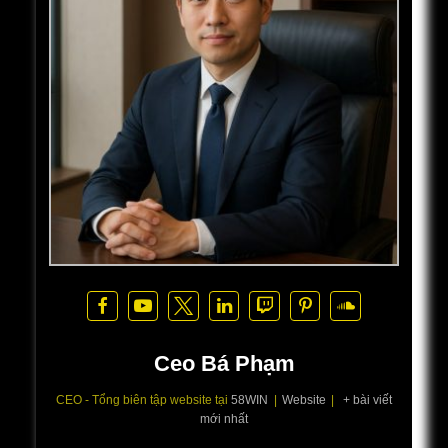
Ceo Bá Phạm
CEO - Tổng biên tập website
tại
58WIN
|
Website
|
+ bài viết
mới nhất