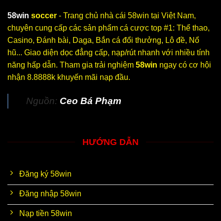
58win
soccer
- Trang chủ nhà cái 58win tại Việt Nam,
chuyên cung cấp các sản phẩm cá cược top #1: Thể thao,
Casino, Đánh bài, Daga, Bắn cá đổi thưởng, Lô đề, Nổ
hũ... Giao diện dọc đẳng cấp, nạp/rút nhanh với nhiều tính
năng hấp dẫn. Tham gia trải nghiệm
58win
ngay có cơ hội
nhận 8.8888k khuyến mãi nạp đầu.
Nguồn:
Ceo Bá Phạm
HƯỚNG DẪN
Đăng ký 58win
Đăng nhập 58win
Nạp tiền 58win