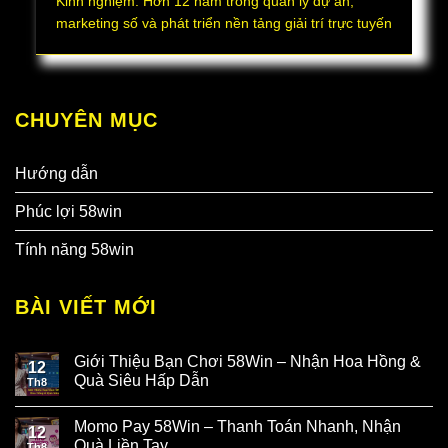
Kinh nghiệm: Hơn 12 năm trong quản lý dự án,
marketing số và phát triển nền tảng giải trí trực tuyến
CHUYÊN MỤC
Hướng dẫn
Phúc lợi 58win
Tính năng 58win
BÀI VIẾT MỚI
Giới Thiệu Bạn Chơi 58Win – Nhận Hoa Hồng &
12
Quà Siêu Hấp Dẫn
Th8
Momo Pay 58Win – Thanh Toán Nhanh, Nhận
12
Quà Liền Tay
Th8