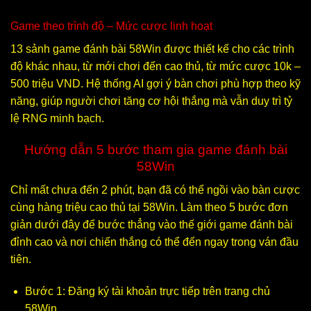
Game theo trình độ – Mức cược linh hoạt
13 sảnh game đánh bài 58Win được thiết kế cho các trình
độ khác nhau, từ mới chơi đến cao thủ, từ mức cược 10k –
500 triệu VND. Hệ thống AI gợi ý bàn chơi phù hợp theo kỹ
năng, giúp người chơi tăng cơ hội thắng mà vẫn duy trì tỷ
lệ RNG minh bạch.
Hướng dẫn 5 bước tham gia game đánh bài
58Win
Chỉ mất chưa đến 2 phút, bạn đã có thể ngồi vào bàn cược
cùng hàng triệu cao thủ tại 58Win. Làm theo 5 bước đơn
giản dưới đây để bước thẳng vào thế giới game đánh bài
đỉnh cao và nơi chiến thắng có thể đến ngay trong ván đầu
tiên.
Bước 1: Đăng ký tài khoản trực tiếp trên trang chủ
58Win