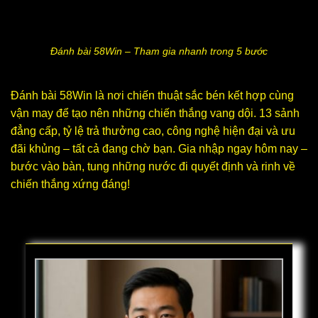
Đánh bài 58Win – Tham gia nhanh trong 5 bước
Đánh bài 58Win là nơi chiến thuật sắc bén kết hợp cùng
vận may để tạo nên những chiến thắng vang dội. 13 sảnh
đẳng cấp, tỷ lệ trả thưởng cao, công nghệ hiện đại và ưu
đãi khủng – tất cả đang chờ bạn. Gia nhập ngay hôm nay –
bước vào bàn, tung những nước đi quyết định và rinh về
chiến thắng xứng đáng!