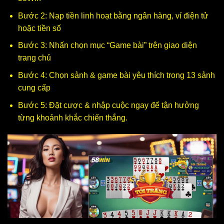
Bước 2: Nạp tiền linh hoạt bằng ngân hàng, ví điện tử
hoặc tiền số
Bước 3: Nhấn chọn mục “Game bài” trên giao diện
trang chủ
Bước 4: Chọn sảnh & game bài yêu thích trong 13 sảnh
cung cấp
Bước 5: Đặt cược & nhập cuộc ngay để tận hưởng
từng khoảnh khắc chiến thắng.